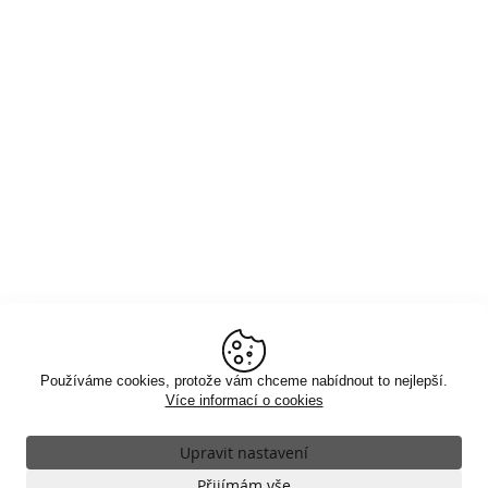
Používáme cookies, protože vám chceme nabídnout to nejlepší.
Více informací o cookies
Upravit nastavení
Nezbytné
Přijímám vše
VŽDY AKTIVNÍ