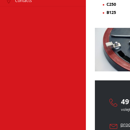
Contacts
C250
B125
49
volej
prod