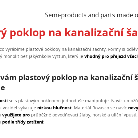
Semi-products and parts made of
vý poklop na kanalizační š
co vyrábíme plastové poklopy na kanalizační šachty. Formy si odl
ý monolit bez jakýchkoliv výztuh, který je
vhodný pro přejezd všech
vám plastový poklop na kanalizační 
je
osti
se s plastovým poklopem jednoduše manipuluje. Navíc umožň
u vozidel vykazuje
nízkou hlučnost
. Materiál Rovasco se navíc
nevy
u
využijete pro
průběžné odvodňovací žlaby, horské a uliční vpusti
u
podle třídy zatížení
: