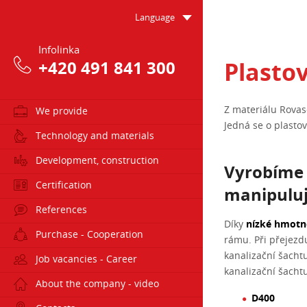
Language
Infolinka
Plasto
+420 491 841 300
Z materiálu Rovas
We provide
Jedná se o plastov
Technology and materials
Development, construction
Vyrobíme 
Certification
manipulu
References
Díky
nízké hmotn
Purchase - Cooperation
rámu. Při přejezd
kanalizační šacht
Job vacancies - Career
kanalizační šacht
About the company - video
D400