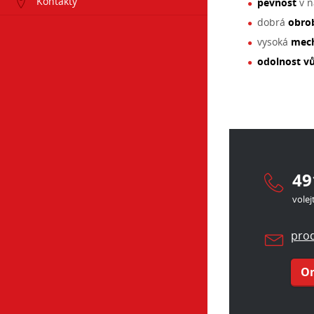
Kontakty
pevnost
v n
dobrá
obrob
vysoká
mec
odolnost v
49
volej
prod
On