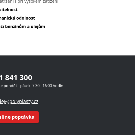
atržení i při vysokém zatížení
itelnost
hanická
odolnost
ůči benzínům a olejům
1 841 300
te pondělí - pátek: 7:30 - 16:00 hodin
ej@polyplasty.cz
line poptávka