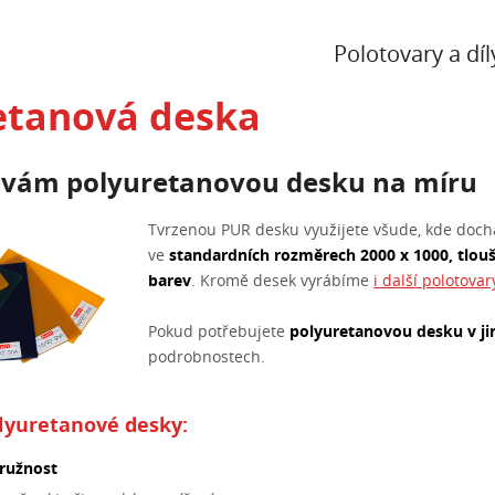
Polotovary a díl
etanová deska
 vám polyuretanovou desku na míru
Tvrzenou PUR desku využijete všude, kde doch
ve
standardních rozměrech 2000 x 1000, tlouš
barev
. Kromě desek vyrábíme
i další polotova
Pokud potřebujete
polyuretanovou desku v ji
podrobnostech.
olyuretanové desky:
ružnost