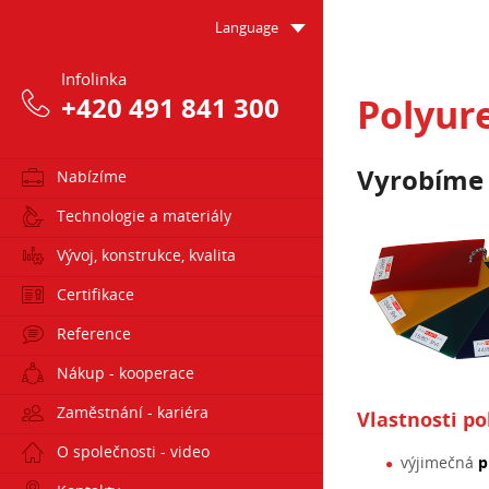
Language
Infolinka
Polyur
+420 491 841 300
Vyrobíme
Nabízíme
Technologie a materiály
Vývoj, konstrukce, kvalita
Certifikace
Reference
Nákup - kooperace
Zaměstnání - kariéra
Vlastnosti p
O společnosti - video
výjimečná
p