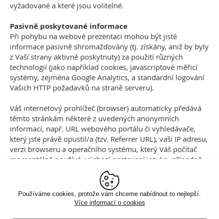
vyžadované a které jsou volitelné.
Pasivně poskytované informace
Při pohybu na webové prezentaci mohou být jisté
informace pasivně shromažďovány (tj. získány, aniž by byly
z Vaší strany aktivně poskytnuty) za použití různých
technologií (jako například cookies, javascriptové měřicí
systémy, zejména Google Analytics, a standardní logování
Vašich HTTP požadavků na straně serveru).
Váš internetový prohlížeč (browser) automaticky předává
těmto stránkám některé z uvedených anonymních
informací, např. URL webového portálu či vyhledávače,
který jste právě opustil/a (tzv. Referrer URL), vaši IP adresu,
verzi browseru a operačního systému, který Váš počítač
momentálně používá, výchozí nastavení jazyka, případně
informace o nainstalovaných doplňcích Vašeho prohlížeče.
Tyto stránky pro svůj provoz vyžadují ukládání cookies ve
vašem prohlížeči. Můžete jej nastavit tak, aby Vás
Používáme cookies, protože vám chceme nabídnout to nejlepší.
informoval v okamžiku, kdy je cookie zaslána, anebo
Více informací o cookies
cookies zcela odmítnout či zakázat, nicméně určité části