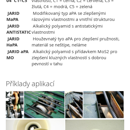
04 C1–C5
vlastnosti, C1 = černá, C2 = červená, C3 =
žlutá, C4 = modrá, C5 = zelená
JARID
Modifikovaný typ aPA se zlepšenými
MaPA
rázovými vlastnostmi a vnitřní strukturou
JARID
Alkalický polyamid s antistatickými
ANTISTATIC
vlastnostmi
JARID
Houževnatý tyo aPA pro zlepšení pružnosti,
HaPA
materiál se neštípe, neláme
JARID aPA
Alkalický polyamid s přídavkem MoS2 pro
MO
zlepšení kluzných vlastností s dobrou
pevností v tahu
Příklady aplikací