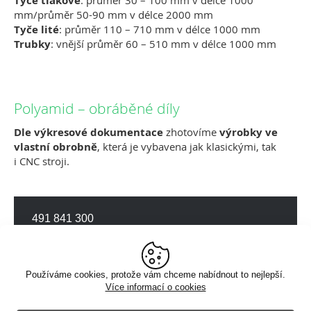
Tyče tlakové
mm/průměr 50-90 mm v délce 2000 mm
Tyče lité
: průměr 110 – 710 mm v délce 1000 mm
Trubky
: vnější průměr 60 – 510 mm v délce 1000 mm
Polyamid – obráběné díly
Dle výkresové dokumentace
zhotovíme
výrobky ve
vlastní obrobně
, která je vybavena jak klasickými, tak
i CNC stroji.
491 841 300
volejte pondělí - pátek: 7:30 - 14:00 hodin
více kontaktů v záložce kontakty
prodej@polyplasty.cz
Používáme cookies, protože vám chceme nabídnout to nejlepší.
Více informací o cookies