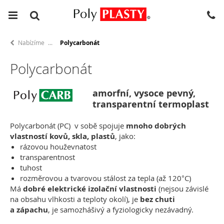
Nabízíme
Polycarbonát
Polycarbonát
amorfní, vysoce pevný,
transparentní termoplast
Polycarbonát (PC) v sobě spojuje
mnoho dobrých
vlastností kovů, skla, plastů
, jako:
rázovou houževnatost
transparentnost
tuhost
rozměrovou a tvarovou stálost za tepla (až 120°C)
Má
dobré elektrické izolační vlastnosti
(nejsou závislé
na obsahu vlhkosti a teploty okolí), je
bez chuti
a zápachu
, je samozhášivý a fyziologicky nezávadný.