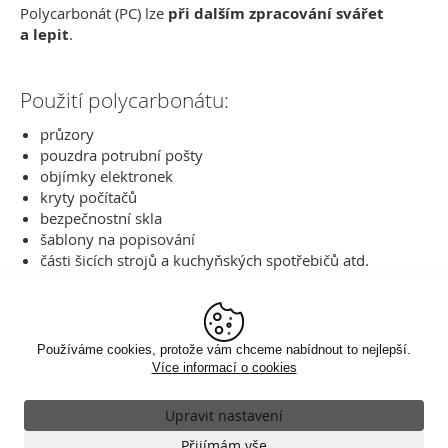
Polycarbonát (PC) lze
při dalším zpracování svářet
a lepit
.
Použití polycarbonátu:
průzory
pouzdra potrubní pošty
objímky elektronek
kryty počítačů
bezpečnostní skla
šablony na popisování
části šicích strojů a kuchyňských spotřebičů atd.
Klasické zobrazení
Používáme cookies, protože vám chceme nabídnout to nejlepší.
Více informací o cookies
Upravit nastavení
Nezbytné
Přijímám vše
VŽDY AKTIVNÍ